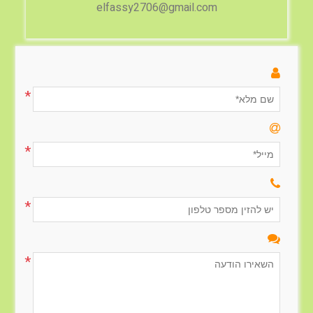
elfassy2706@gmail.com
*
*
*
*