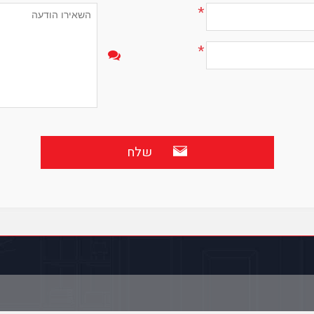
*
*
שלח