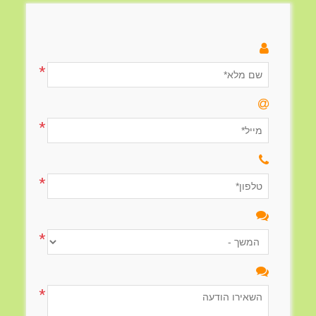
*
*
*
*
*