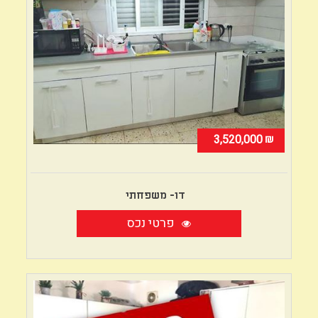
₪
3,520,000
דו- משפחתי
פרטי נכס