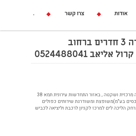
אודות
צרו קשר
.
ביצוג בלעדי למכירה 3 חדרים ברחוב
ליאב 0524488041
ענקית גדולה ומוארת , קומה ראשונה מרכזית ושקטה , באזור התחדשות עירונית תמא 38
ונכסים בע"מ)משופצת ומשודרגת שירותים כפולים
חק הליכה לים למרכז לקניון לרכבת וליציאה לכביש