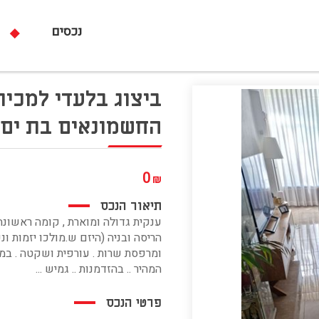
נכסים
החשמונאים בת ים קרול א
0
₪
תיאור הנכס
הריסה ובניה (היזם ש.מולכו יזמות 
ומרפסת שרות . עורפית ושקטה . במר
המהיר .. בהזדמנות .. גמיש ...
פרטי הנכס