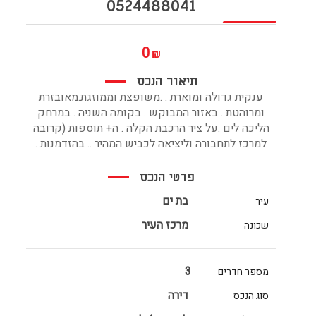
0524488041
0
₪
תיאור הנכס
ענקית גדולה ומוארת . .משופצת וממוזגת.מאובזרת
ומרוהטת . באזור המבוקש . בקומה השניה . במרחק
הליכה לים .על ציר הרכבת הקלה . ה+ תוספות (קרובה
למרכז לתחבורה וליציאה לכביש המהיר .. בהזדמנות .
פרטי הנכס
בת ים
עיר
מרכז העיר
שכונה
3
מספר חדרים
דירה
סוג הנכס