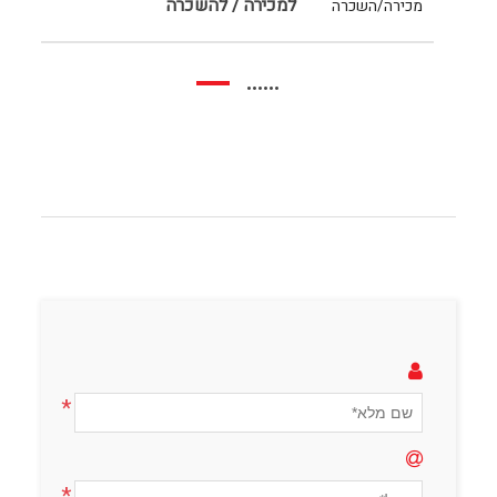
למכירה / להשכרה
מכירה/השכרה
......
*
*