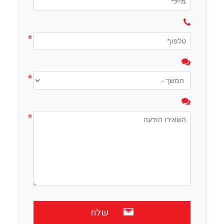
*
*
*
שלח