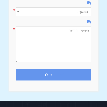
*
*
שלח